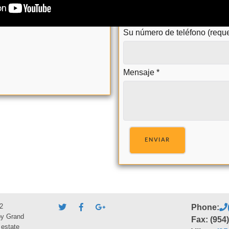
Su número de teléfono (requ
Mensaje
*
ENVIAR
2
Phone:
by Grand
Fax: (954
 estate