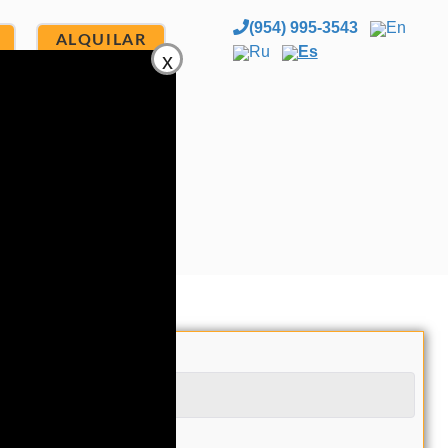
(954) 995-3543
En
ALQUILAR
Ru
Es
x