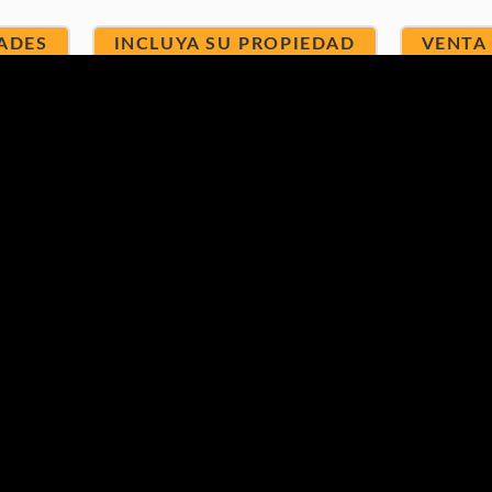
ADES
INCLUYA SU PROPIEDAD
VENTA
Nombre (requerido)
*
Correo electrónico